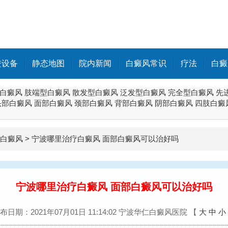
进设备
静态地图
院内新闻
白癜风常识
疗法
白癜
白癜风
肢端型白癜风
散发型白癜风
泛发型白癜风
完全型白癜风
先
头部白癜风
面部白癜风
颈部白癜风
背部白癜风
阴部白癜风
四肢白癜
白癜风
>
宁波哪里治疗白癜风 面部白癜风可以治好吗
宁波哪里治疗白癜风 面部白癜风可以治好吗
布日期：2021年07月01日 11:14:02 宁波华仁白癜风医院
【
大
中
小