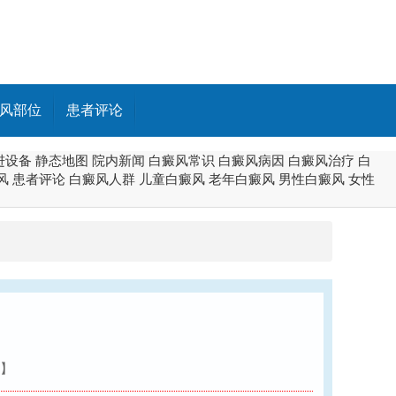
风部位
患者评论
进设备
静态地图
院内新闻
白癜风常识
白癜风病因
白癜风治疗
白
风
患者评论
白癜风人群
儿童白癜风
老年白癜风
男性白癜风
女性
】