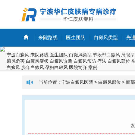
来院路线
医生团队
白癜风类型
先
宁波白癜风
来院路线
医生团队
白癜风类型
节段型白癜风
局限型
癜风危害
白癜风症状
白癜风诊断
白癜风预防
疗法
白癜风部位
白癜风
少年白癜风
孕妇白癜风
医院简介
案例
当前位置：
宁波白癜风医院
>
白癜风部位
>
面部
发