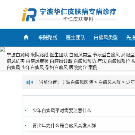
来院路线
医生团队
白癜风类型
先
宁波白癜风
来院路线
医生团队
白癜风类型
节段型白癜风
局限型
癜风危害
白癜风症状
白癜风诊断
白癜风预防
疗法
白癜风部位
白癜风
少年白癜风
孕妇白癜风
医院简介
案例
当前位置：
宁波白癜风医院
>
白癜风人群
>
少年
少年白癜风平时需要注意什么
青少年为什么是白癜风高发人群