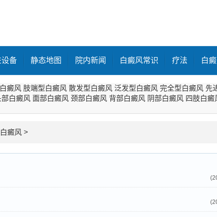
进设备
静态地图
院内新闻
白癜风常识
疗法
白癜
白癜风
肢端型白癜风
散发型白癜风
泛发型白癜风
完全型白癜风
先
头部白癜风
面部白癜风
颈部白癜风
背部白癜风
阴部白癜风
四肢白癜
白癜风
>
(2
(2