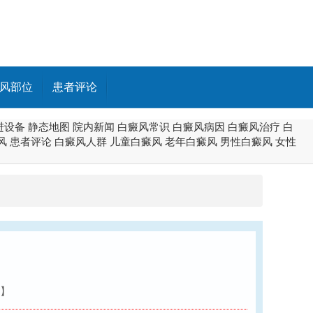
风部位
患者评论
进设备
静态地图
院内新闻
白癜风常识
白癜风病因
白癜风治疗
白
风
患者评论
白癜风人群
儿童白癜风
老年白癜风
男性白癜风
女性
】