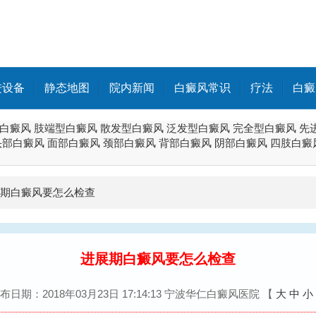
进设备
静态地图
院内新闻
白癜风常识
疗法
白癜
白癜风
肢端型白癜风
散发型白癜风
泛发型白癜风
完全型白癜风
先
头部白癜风
面部白癜风
颈部白癜风
背部白癜风
阴部白癜风
四肢白癜
期白癜风要怎么检查
进展期白癜风要怎么检查
布日期：2018年03月23日 17:14:13 宁波华仁白癜风医院
【
大
中
小