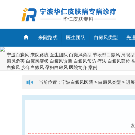
来院路线
医生团队
白癜风类型
先
宁波白癜风
来院路线
医生团队
白癜风类型
节段型白癜风
局限型
癜风危害
白癜风症状
白癜风诊断
白癜风预防
疗法
白癜风部位
白癜风
少年白癜风
孕妇白癜风
医院简介
案例
当前位置：
宁波白癜风医院
>
白癜风类型
>
进展
发