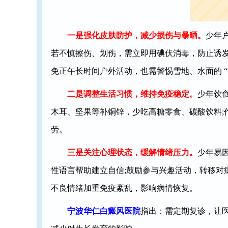
一是强化皮肤防护，减少损伤与暴晒。
少年
若不慎擦伤、划伤，需立即用碘伏消毒，防止诱发
免正午长时间户外活动，也需警惕雪地、水面的 
二是调整生活习惯，维持免疫稳定。
少年饮
木耳、坚果等补铜锌，少吃高糖零食、碳酸饮料;作
劳。
三是关注心理状态，缓解情绪压力。
少年易
性语言帮助建立自信;鼓励参与兴趣活动，转移对
不良情绪加重免疫紊乱，影响病情恢复。
宁波华仁白癜风医院
指出：需定期复诊，让