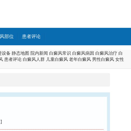
风部位
患者评论
进设备
静态地图
院内新闻
白癜风常识
白癜风病因
白癜风治疗
白
风
患者评论
白癜风人群
儿童白癜风
老年白癜风
男性白癜风
女性
】