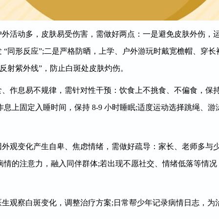
户外活动多，皮肤易受伤害，需做好两点：一是避免皮肤外伤，
 “同形反应”;二是严格防晒，上学、户外游玩时戴宽檐帽、穿
“反射紫外线”，防止白斑处皮肤灼伤。
食、作息易不规律，需针对性干预：饮食上不挑食、不偏食，保
息上固定入睡时间，保持 8-9 小时睡眠;适度运动选择跳绳、
因外观变化产生自卑、焦虑情绪，需做好疏导：家长、老师多与
病情的注意力，融入同伴群体;若出现不愿社交、情绪低落等情
医生观察白斑变化，调整治疗方案;日常帮少年记录病情日志，为