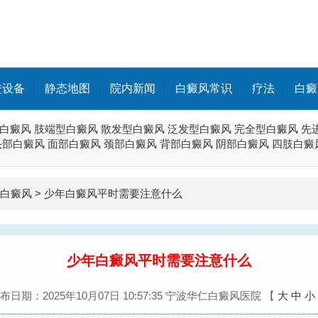
进设备
静态地图
院内新闻
白癜风常识
疗法
白癜
白癜风
肢端型白癜风
散发型白癜风
泛发型白癜风
完全型白癜风
先
头部白癜风
面部白癜风
颈部白癜风
背部白癜风
阴部白癜风
四肢白癜
白癜风
>
少年白癜风平时需要注意什么
少年白癜风平时需要注意什么
布日期：2025年10月07日 10:57:35 宁波华仁白癜风医院
【
大
中
小