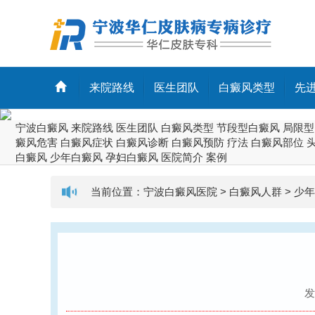
来院路线
医生团队
白癜风类型
先
宁波白癜风
来院路线
医生团队
白癜风类型
节段型白癜风
局限型
癜风危害
白癜风症状
白癜风诊断
白癜风预防
疗法
白癜风部位
白癜风
少年白癜风
孕妇白癜风
医院简介
案例
当前位置：
宁波白癜风医院
>
白癜风人群
>
少年
发