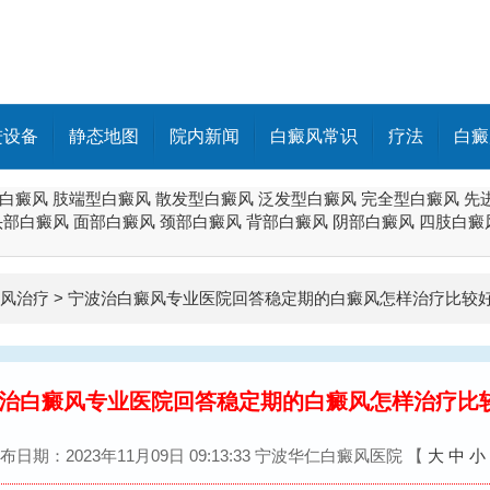
进设备
静态地图
院内新闻
白癜风常识
疗法
白癜
白癜风
肢端型白癜风
散发型白癜风
泛发型白癜风
完全型白癜风
先
头部白癜风
面部白癜风
颈部白癜风
背部白癜风
阴部白癜风
四肢白癜
风治疗
>
宁波治白癜风专业医院回答稳定期的白癜风怎样治疗比较好
治白癜风专业医院回答稳定期的白癜风怎样治疗比
布日期：2023年11月09日 09:13:33 宁波华仁白癜风医院
【
大
中
小