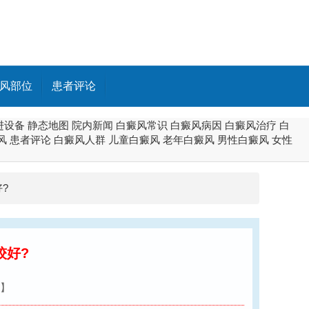
风部位
患者评论
进设备
静态地图
院内新闻
白癜风常识
白癜风病因
白癜风治疗
白
风
患者评论
白癜风人群
儿童白癜风
老年白癜风
男性白癜风
女性
?
较好?
】