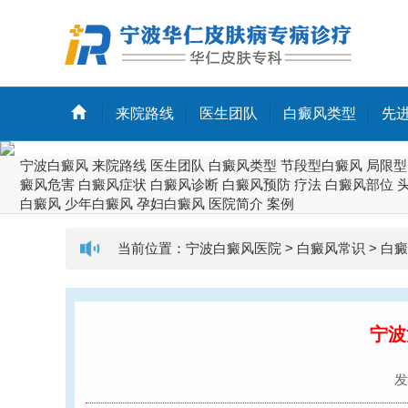
来院路线
医生团队
白癜风类型
先
宁波白癜风
来院路线
医生团队
白癜风类型
节段型白癜风
局限型
癜风危害
白癜风症状
白癜风诊断
白癜风预防
疗法
白癜风部位
白癜风
少年白癜风
孕妇白癜风
医院简介
案例
当前位置：
宁波白癜风医院
>
白癜风常识
>
白癜
宁波
发