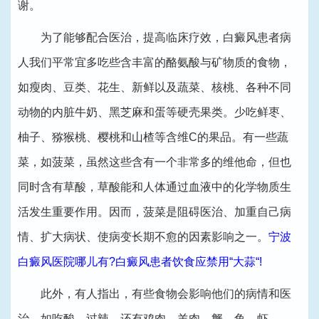
谢。
为了能够配合医治，提高临床疗效，白癜风患者病
人我们平常宜多吃些含丰富的酪氨酸与矿物质的食物，
如瘦肉、豆类、花生、新鲜以及蔬菜、核桃、各种不同
动物的内脏牛奶、黑芝麻和蛋等硬壳果类。少吃鲜枣、
柚子、猕猴桃、樱桃和山楂等含维C的果品。有一些蔬
菜，如菠菜，虽然这些含有一个非常多的维他命，但也
同时含有草酸，草酸能和人体通过血液中的化学物质生
活发生重要作用。因而，菠菜是阻碍医治、加重自己病
情、扩大病状、使病变长期不愈的因素影响之一。
宁波
白癜风医院哪儿有?白癜风患者饮食应禁用“大蒜“!
此外，有人指出，有些食物会影响他们的病情和医
治，如吃酸，过辣，还有鸡肉，羊肉，蟹，鱼，虾，