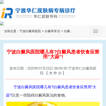
当前位置：
宁波白癜风医院
>
白癜风常识
>
白癜风治疗
>
切
换
导
航
宁波白癜风医院哪儿有?白癜风患者饮食应禁
用“大蒜“!
发布日期：2020年07月23日 08:49:30 宁波华仁白癜风医
院
【
大
中
小
】
宁波白癜风医院哪儿有?白癜风患者饮食应禁用“大
蒜“!
注意一些阻碍白癜风医治的食物。