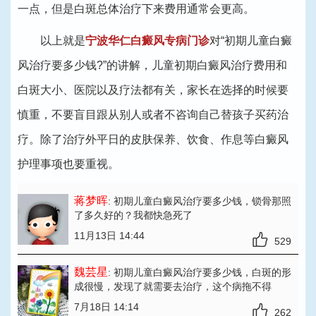
一点，但是白斑总体治疗下来费用通常会更高。
以上就是
宁波华仁白癜风专病门诊
对“初期儿童白癜
风治疗要多少钱?”的讲解，儿童初期白癜风治疗费用和
白斑大小、医院以及疗法都有关，家长在选择的时候要
慎重，不要盲目跟从别人或者不咨询自己替孩子买药治
疗。除了治疗外平日的皮肤保养、饮食、作息等白癜风
护理事项也要重视。
蒋梦晖
: 初期儿童白癜风治疗要多少钱
，锁骨那照
了多久好的？我都快急死了
11月13日 14:44
529
魏芸星
: 初期儿童白癜风治疗要多少钱
，白斑的形
成很慢，发现了就需要去治疗，这个病拖不得
7月18日 14:14
262